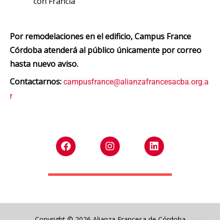
con Francia
Por remodelaciones en el edificio, Campus France
Córdoba atenderá al público únicamente por correo
hasta nuevo aviso.
Contactarnos:
campusfrance@alianzafrancesacba.org.a
r
F
I
L
a
n
i
c
s
n
e
t
k
b
a
e
o
g
d
o
r
i
k
a
n
m
Copyright © 2026 Alianza Francesa de Córdoba