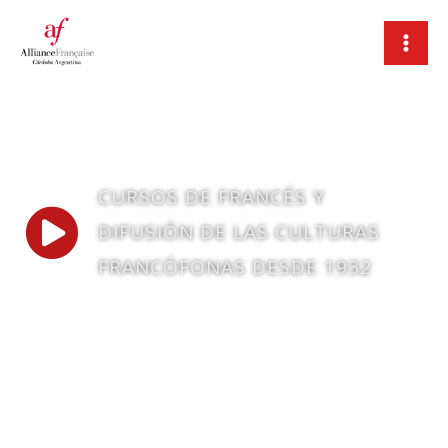
Ir
al
contenido
CURSOS DE FRANCÉS Y
DIFUSIÓN DE LAS CULTURAS
FRANCÓFONAS DESDE 1932
El francés te lleva lejos.
¡Empezá en Córdoba!